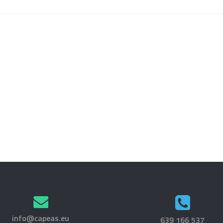
info@capeas.eu
639 166 537