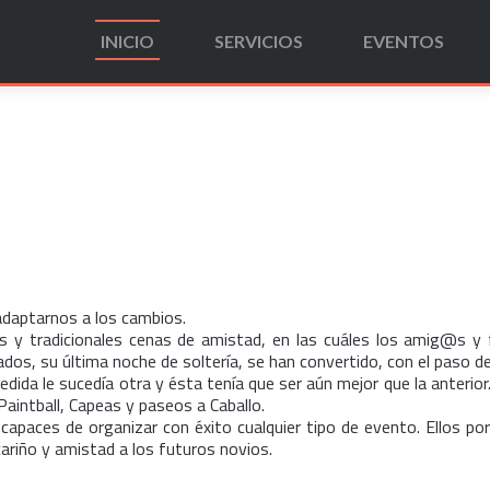
INICIO
SERVICIOS
EVENTOS
aptarnos a los cambios.
s y tradicionales cenas de amistad, en las cuáles los amig@s y
dos, su última noche de soltería, se han convertido, con el paso d
dida le sucedía otra y ésta tenía que ser aún mejor que la anterior.
Paintball, Capeas y paseos a Caballo.
aces de organizar con éxito cualquier tipo de evento. Ellos por 
ariño y amistad a los futuros novios.