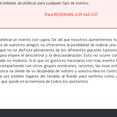
e bebidas alcohólicas para cualquier tipo de evento.
Para RESERVAS, 639 166 537
 celebrar un evento con capea. De ahí que nosotros aumentemos nu
a de vuestros amigos os ofrecemos la posibilidad de realizar un
que no se disfrute plenamente de los diferentes placeres taurom
apea impere el descontrol y la descoordinación. Esto no ocurre co
 nadie os moleste. Si lo que os gusta es mezclaros con mas evento 
compartiendo con otros grupos revolcones, recortes, las risas est
e nunca se olvide de su despedida de soltero y vuestra idea es cont
na vez podréis bajaros del tendido al Ruedo para sentiros como 
ra que quede en la memoria de todos los asistentes.